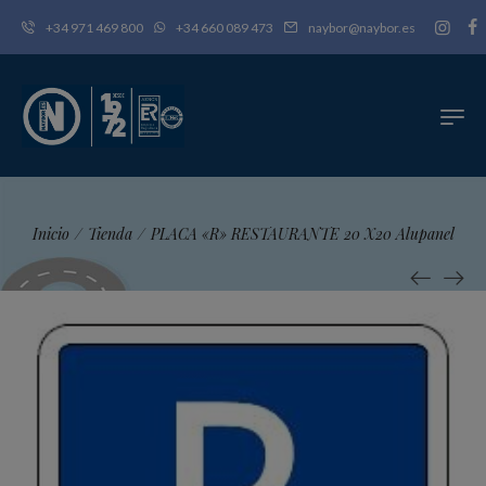
+34 971 469 800
+34 660 089 473
naybor@naybor.es
Inicio
/
Tienda
/
PLACA «R» RESTAURANTE 20 X20 Alupanel