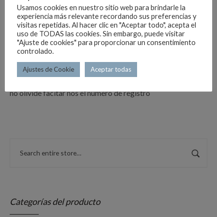
Usamos cookies en nuestro sitio web para brindarle la
experiencia más relevante recordando sus preferencias y
Plancha de aluminio lacada en blanco de 3 mm de grosor,
visitas repetidas. Al hacer clic en "Aceptar todo", acepta el
uso de TODAS las cookies. Sin embargo, puede visitar
cantos redondos.
"Ajuste de cookies" para proporcionar un consentimiento
controlado.
No cumple normativa, bajo responsabilidad del cliente.
no olvides facilitarnos el número de turismo
Ajustes de Cookie
Aceptar todas
R-XXXX
no olivide facitar nos el número de registro
Categorías del producto