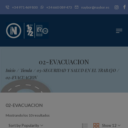
+34 971 469 800
+34 660 089 473
naybor@naybor.es
02-EVACUACION
Inicio
/
Tienda
/
03-SEGURIDAD Y SALUD EN EL TRABAJO
/
02-EVACUACION
02-EVACUACION
Ordenado
Mostrando los 10 resultados
por
Sort by Popularity
Show 12