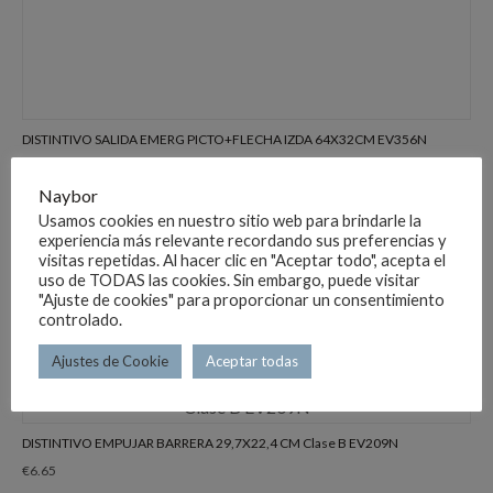
DISTINTIVO SALIDA EMERG PICTO+FLECHA IZDA 64X32CM EV356N
€
13.73
Naybor
Usamos cookies en nuestro sitio web para brindarle la
experiencia más relevante recordando sus preferencias y
visitas repetidas. Al hacer clic en "Aceptar todo", acepta el
uso de TODAS las cookies. Sin embargo, puede visitar
DISTINTIVO BOTIQUIN 29,7X21CM CLASE B EX225N
"Ajuste de cookies" para proporcionar un consentimiento
€
7.87
controlado.
Ajustes de Cookie
Aceptar todas
DISTINTIVO EMPUJAR BARRERA 29,7X22,4 CM Clase B EV209N
€
6.65