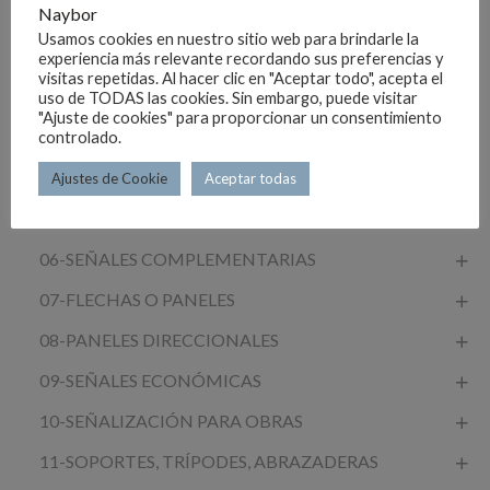
02-SEÑALES CIRCULARES
Naybor
Usamos cookies en nuestro sitio web para brindarle la
03-SEÑALES OCTOGONALES
experiencia más relevante recordando sus preferencias y
visitas repetidas. Al hacer clic en "Aceptar todo", acepta el
04-SEÑALES CUADRADAS
uso de TODAS las cookies. Sin embargo, puede visitar
"Ajuste de cookies" para proporcionar un consentimiento
05-SEÑALES RECTANGULARES
controlado.
01-SEÑALES DE ACERO MOPU
Ajustes de Cookie
Aceptar todas
02-SEÑALES DE ALUMINIO
06-SEÑALES COMPLEMENTARIAS
07-FLECHAS O PANELES
08-PANELES DIRECCIONALES
09-SEÑALES ECONÓMICAS
10-SEÑALIZACIÓN PARA OBRAS
11-SOPORTES, TRÍPODES, ABRAZADERAS