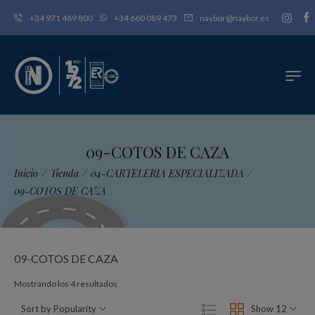
+34 971 469 800
+34 660 089 473
naybor@naybor.es
09-COTOS DE CAZA
Inicio
/
Tienda
/
04-CARTELERIA ESPECIALIZADA
/
09-COTOS DE CAZA
09-COTOS DE CAZA
Ordenado
Mostrando los 4 resultados
por
Sort by Popularity
Show 12