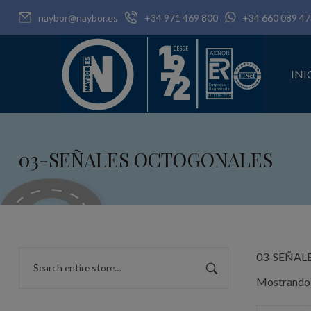
naybor@naybor.es
+34 971 469 800
+34 660 089 47
INI
03-SEÑALES OCTOGONALES
03-SEÑAL
Mostrando 