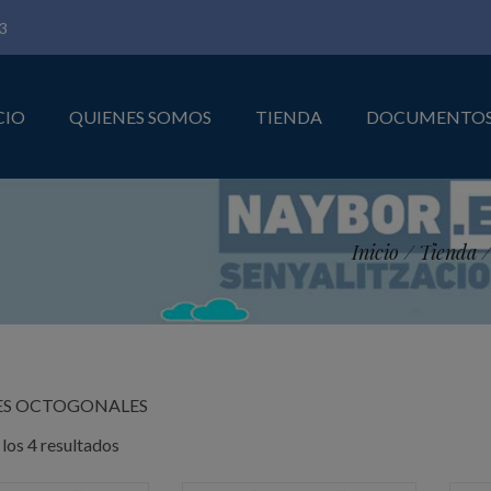
3
CIO
QUIENES SOMOS
TIENDA
DOCUMENTO
Inicio
/
Tienda
ES OCTOGONALES
Ordenado
los 4 resultados
por