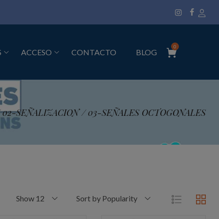
0
S
ACCESO
CONTACTO
BLOG
/
02-SEÑALIZACION
/
03-SEÑALES OCTOGONALES
Show 12
Sort by Popularity