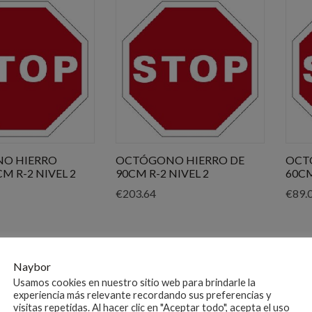
popularidad
O HIERRO
OCTÓGONO HIERRO DE
OCT
M R-2 NIVEL 2
90CM R-2 NIVEL 2
60CM
€
203.64
€
89.
Naybor
Usamos cookies en nuestro sitio web para brindarle la
experiencia más relevante recordando sus preferencias y
visitas repetidas. Al hacer clic en "Aceptar todo", acepta el uso