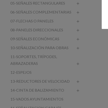
05-SEÑALES RECTANGULARES
06-SEÑALES COMPLEMENTARIAS
07-FLECHAS O PANELES
08-PANELES DIRECCIONALES
09-SEÑALES ECONÓMICAS
10-SEÑALIZACIÓN PARA OBRAS
11-SOPORTES, TRÍPODES,
ABRAZADERAS
12-ESPEJOS
13-REDUCTORES DE VELOCIDAD
14-CINTA DE BALIZAMIENTO
15-VADOS AYUNTAMIENTOS
16-SEÑALIZACION GARAJES