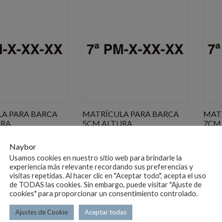
popularidad
A PARA BARCA
MATRÍCULA PARA BARCA
MAT
URA
5CM ALTURA
7CM
€
14.52
€
12.
Naybor
Usamos cookies en nuestro sitio web para brindarle la
experiencia más relevante recordando sus preferencias y
visitas repetidas. Al hacer clic en "Aceptar todo", acepta el uso
de TODAS las cookies. Sin embargo, puede visitar "Ajuste de
cookies" para proporcionar un consentimiento controlado.
Ajustes de Cookie
Aceptar todas