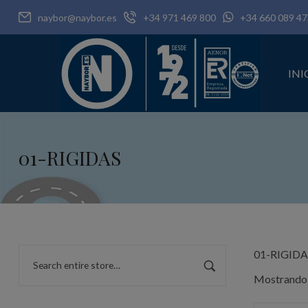
naybor@naybor.es
+34 971 469 800
+34 660 089 47
INI
01-RIGIDAS
01-RIGIDA
Mostrando 