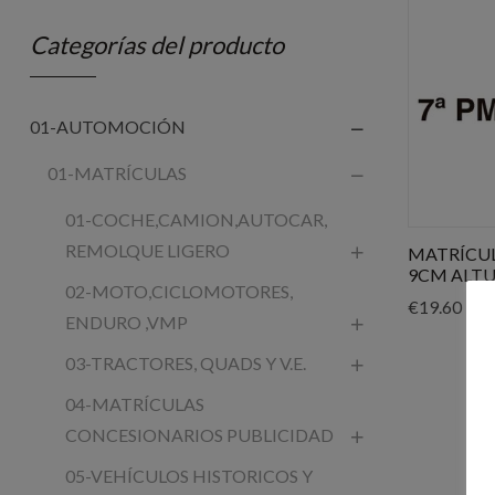
Categorías del producto
01-AUTOMOCIÓN
01-MATRÍCULAS
01-COCHE,CAMION,AUTOCAR,
REMOLQUE LIGERO
MATRÍCUL
9CM ALT
02-MOTO,CICLOMOTORES,
€
19.60
ENDURO ,VMP
03-TRACTORES, QUADS Y V.E.
04-MATRÍCULAS
CONCESIONARIOS PUBLICIDAD
05-VEHÍCULOS HISTORICOS Y