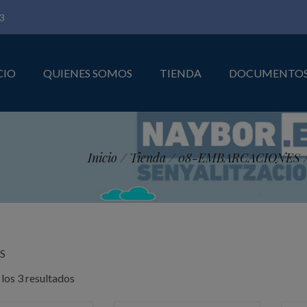
3
CIO
QUIENES SOMOS
TIENDA
DOCUMENTO
Inicio
/
Tienda
/
08-EMBARCACIONES
S
Ordenado
los 3 resultados
por