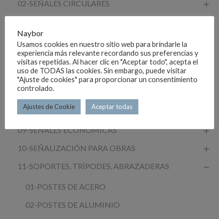
02-SEÑALES CIRCULARES
03-SEÑALES OCTOGONALES
Naybor
04-SEÑALES CUADRADAS
Usamos cookies en nuestro sitio web para brindarle la
experiencia más relevante recordando sus preferencias y
05-SEÑALES RECTANGULARES
visitas repetidas. Al hacer clic en "Aceptar todo", acepta el
uso de TODAS las cookies. Sin embargo, puede visitar
06-SEÑALES COMPLEMENTARIAS
"Ajuste de cookies" para proporcionar un consentimiento
controlado.
07-FLECHAS O PANELES
Ajustes de Cookie
Aceptar todas
08-PANELES DIRECCIONALES
09-SEÑALES ECONÓMICAS
10-SEÑALIZACIÓN PARA OBRAS
11-SOPORTES, TRÍPODES, ABRAZADERAS
01-POSTES DE ACERO
02-POSTES DE ALUMINIO