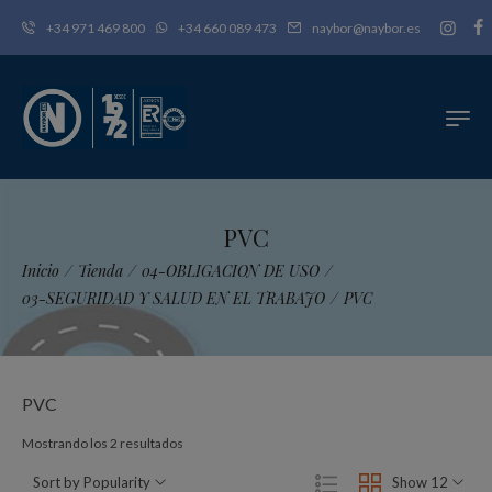
+34 971 469 800
+34 660 089 473
naybor@naybor.es
PVC
Inicio
/
Tienda
/
04-OBLIGACION DE USO
/
03-SEGURIDAD Y SALUD EN EL TRABAJO
/
PVC
PVC
Ordenado
Mostrando los 2 resultados
por
Sort by Popularity
Show 12