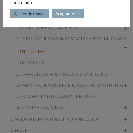
controlado.
LIGERO
Ajustes de Cookie
Aceptar todas
02-MOTO,CICLOMOTORES, ENDURO ,VMP
03-TRACTORES, QUADS Y V.E.
04-MATRÍCULAS CONCESIONARIOS PUBLICIDAD
01-COCHE
02- MOTOS
05-VEHÍCULOS HISTORICOS Y ANTIGUOS
06-MATRICULAS ESPECIFICAS OTROS MODELOS
07- COMPLEMENTOS MATRICULAS
08-EMBARCACIONES
02-COMPLEMENTOS DE AUTOMOCION
03-ADR