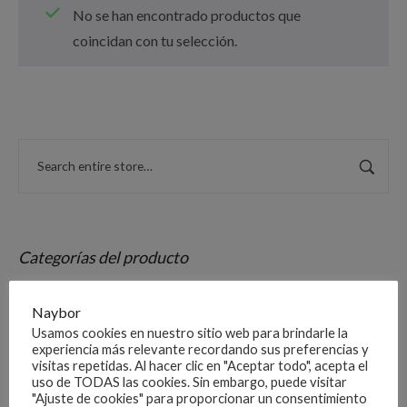
No se han encontrado productos que
coincidan con tu selección.
Categorías del producto
Naybor
01-AUTOMOCIÓN
Usamos cookies en nuestro sitio web para brindarle la
experiencia más relevante recordando sus preferencias y
01-MATRÍCULAS
visitas repetidas. Al hacer clic en "Aceptar todo", acepta el
uso de TODAS las cookies. Sin embargo, puede visitar
01-COCHE,CAMION,AUTOCAR, REMOLQUE
"Ajuste de cookies" para proporcionar un consentimiento