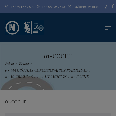
+34 971 469 800
+34 660 089 473
naybor@naybor.es
01-COCHE
Inicio
/
Tienda
/
04-MATRÍCULAS CONCESIONARIOS PUBLICIDAD
/
01-MATRÍCULAS
/
01-AUTOMOCIÓN
/
01-COCHE
01-COCHE