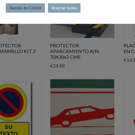
Ajustes de Cookie
Aceptar todas
ROTECTOR
PROTECTOR
PLA
AMARILLO KIT 2
APARCAMIENTO A/N
EN C
70X30x2 CMS
€
14.
€
24.88