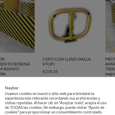
popularidad
OR
CEPO CON LLAVE (VALLA
PRO
IENTO BOBINA
STOP)
APA
MM ADHVO
700
€
228.18
illo
negro
€
44.
Naybor
Usamos cookies en nuestro sitio web para brindarle la
experiencia más relevante recordando sus preferencias y
visitas repetidas. Al hacer clic en "Aceptar todo", acepta el uso
de TODAS las cookies. Sin embargo, puede visitar "Ajuste de
cookies" para proporcionar un consentimiento controlado.