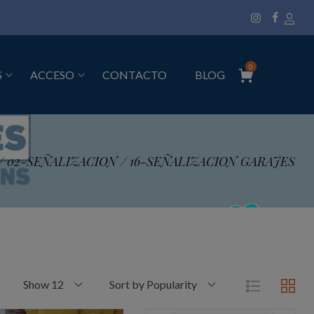
0
S
ACCESO
CONTACTO
BLOG
/
02-SEÑALIZACION
/
16-SEÑALIZACION GARAJES
Show 12
Sort by Popularity