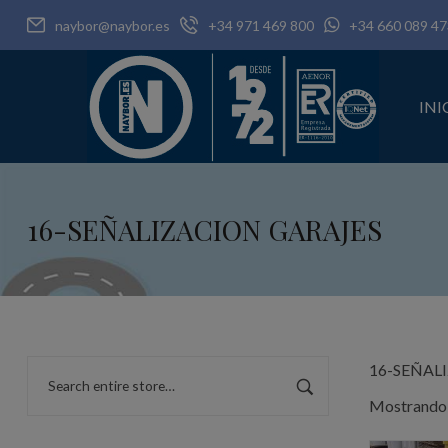
naybor@naybor.es
+34 971 469 800
+34 660 089 47
INI
16-SEÑALIZACION GARAJES
16-SEÑAL
Mostrando 