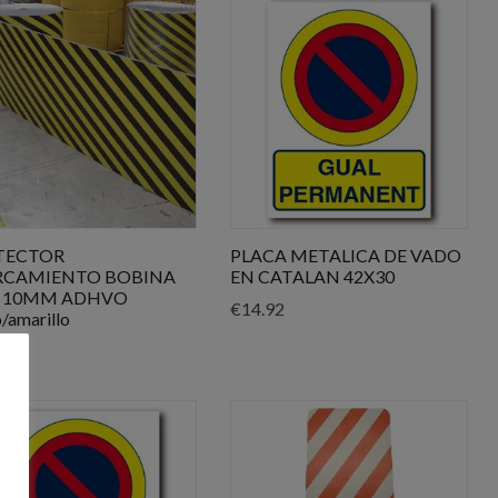
TECTOR
PLACA METALICA DE VADO
RCAMIENTO BOBINA
EN CATALAN 42X30
X 10MM ADHVO
€
14.92
/amarillo
30