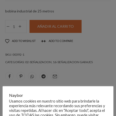
bobina industrial de 25 metros
PROTECTOR
AÑADIR AL CARRITO
APARCAMIENTO
BOBINA
ADD TO WISHLIST
ADD TO COMPARE
700X
20MM
SKU:
00392-1
ADHVO
negro/amarillo
CATEGORÍAS:
02-SEÑALIZACION
,
16-SEÑALIZACION GARAJES
cantidad
DESCRIPCIÓN
Naybor
Usamos cookies en nuestro sitio web para brindarle la
BOBINA 700M ANCHO X ESPESOR 20MM ADHVO
experiencia más relevante recordando sus preferencias y
visitas repetidas. Al hacer clic en "Aceptar todo", acepta el
negro/amarillo.
uso de TODAS las cookies. Sin embargo, puede visitar