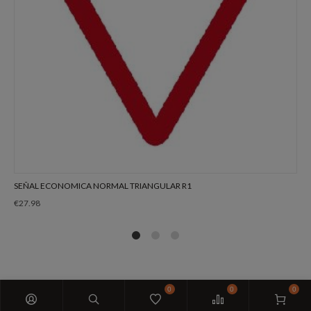
SEÑAL ECONOMICA NORMAL TRIANGULAR R1
€
27.98
1
2
4
0
0
0