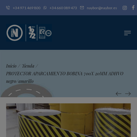
+34 971 469 800
+34 660 089 473
naybor@naybor.es
Inicio
/
Tienda
/
PROTECTOR APARCAMIENTO BOBINA 700X 20MM ADHVO
negro/amarillo