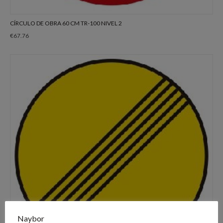
CÍRCULO DE OBRA 60 CM TR-100 NIVEL 2
€
67.76
Naybor