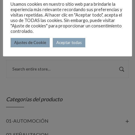
Usamos cookies en nuestro sitio web para brindarle la
experiencia más relevante recordando sus preferencias y
visitas repetidas. Al hacer clic en "Aceptar todo", acepta el
uso de TODAS las cookies. Sin embargo, puede visitar
"Ajuste de cookies" para proporcionar un consentimiento
CÍRCULO DE OBRA 60CM TR-500 NIVEL 2
controlado.
€
96.19
Ajustes de Cookie
Aceptar todas
Categorías del producto
01-AUTOMOCIÓN
02-SEÑALIZACION