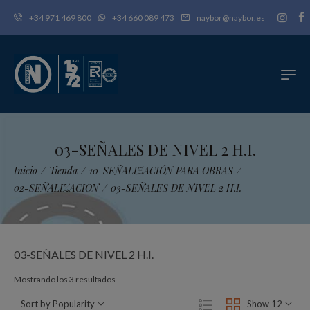
+34 971 469 800
+34 660 089 473
naybor@naybor.es
03-SEÑALES DE NIVEL 2 H.I.
Inicio
/
Tienda
/
10-SEÑALIZACIÓN PARA OBRAS
/
02-SEÑALIZACION
/
03-SEÑALES DE NIVEL 2 H.I.
03-SEÑALES DE NIVEL 2 H.I.
Ordenado
Mostrando los 3 resultados
por
Sort by Popularity
Show 12