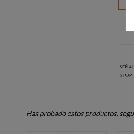
SEÑAL
STOP
Has probado estos productos, segu