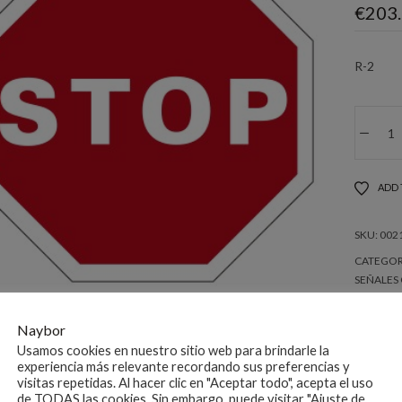
€
203
R-2
OC
HIE
DE
90C
ADD 
R-
2
SKU:
002
NIV
CATEGOR
2
SEÑALES
cant
Naybor
Usamos cookies en nuestro sitio web para brindarle la
experiencia más relevante recordando sus preferencias y
visitas repetidas. Al hacer clic en "Aceptar todo", acepta el uso
de TODAS las cookies. Sin embargo, puede visitar "Ajuste de