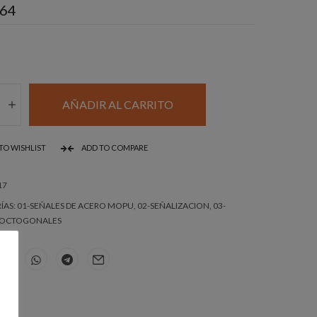
.64
TÓGONO
AÑADIR AL CARRITO
RRO
M
TO WISHLIST
ADD TO COMPARE
17
EL
ÍAS:
01-SEÑALES DE ACERO MOPU
,
02-SEÑALIZACION
,
03-
 OCTOGONALES
idad