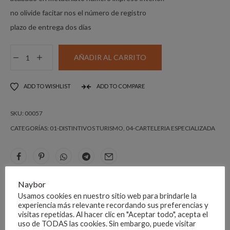
no olivide facitar nos el número de registro
plazo de entrega dos días
Placa
AÑADIR AL CARRITO
BAR
20x20
ADD TO WISHLIST
ADD TO COMPARE
cm
modelo
SKU:
00057
antiguo
cantidad
CATEGORÍAS:
01-DISTINTIVOS TURISMO
,
04-CARTELERIA ESPECIALIZADA
Naybor
DESCRIPCIÓN
Usamos cookies en nuestro sitio web para brindarle la
experiencia más relevante recordando sus preferencias y
visitas repetidas. Al hacer clic en "Aceptar todo", acepta el
Placa B 20×20 cm modelo antiguo incluida tornilleria
uso de TODAS las cookies. Sin embargo, puede visitar
acabado en metacrilato número impreso interior.