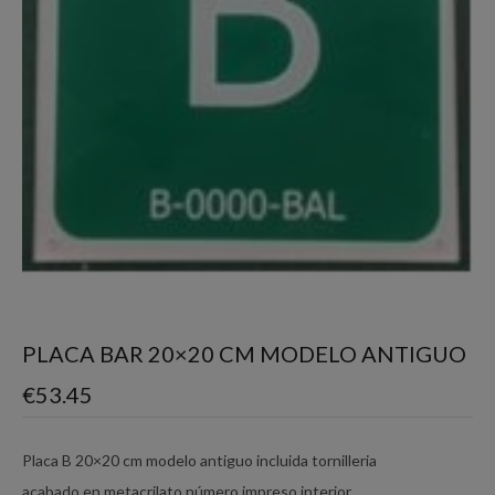
PLACA BAR 20×20 CM MODELO ANTIGUO
€
53.45
Placa B 20×20 cm modelo antiguo incluida tornilleria
acabado en metacrilato número impreso interior.