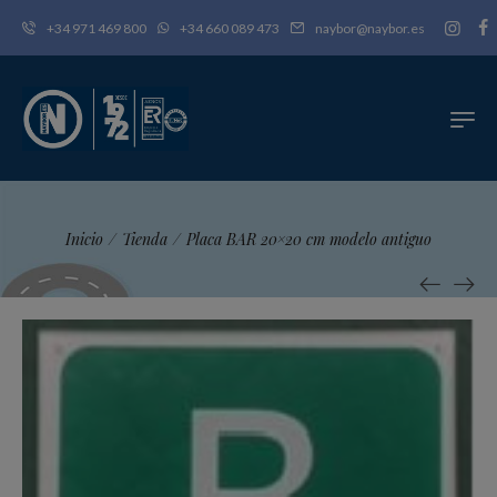
+34 971 469 800
+34 660 089 473
naybor@naybor.es
Inicio
/
Tienda
/
Placa BAR 20×20 cm modelo antiguo