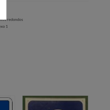
antos redondos
exo 1