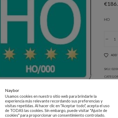
€
186
HO
PLA
"HO
HOS
40X
ADD 
cant
SKU:
020
CATEGOR
Naybor
Usamos cookies en nuestro sitio web para brindarle la
experiencia más relevante recordando sus preferencias y
visitas repetidas. Al hacer clic en "Aceptar todo", acepta el uso
de TODAS las cookies. Sin embargo, puede visitar "Ajuste de
Descripción
cookies" para proporcionar un consentimiento controlado.