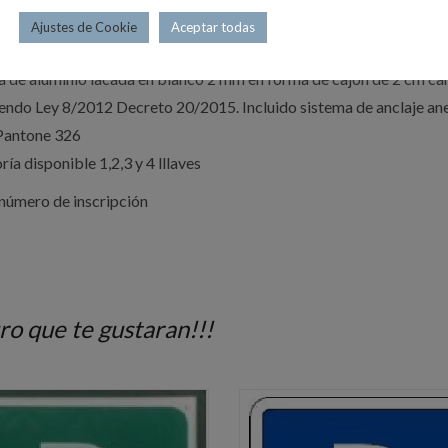
Ajustes de Cookie
Aceptar todas
a de aluminio lacada en blanco 2 mm en forma de cajón de 2 cm c
endo Ley 8/2012 Decreto 20/2015. Incluido sistema de anclaje an
Pantone 326
ía disponible 1,2,3 y 4 lllaves
 número de inscripción
ro que te gustaran!!!