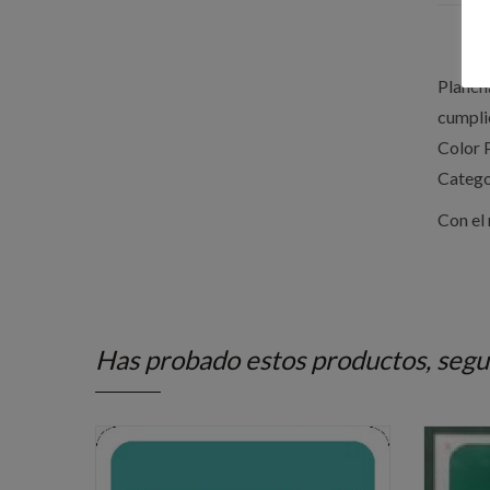
Planch
cumpli
Color 
Categor
Con el
Has probado estos productos, segu