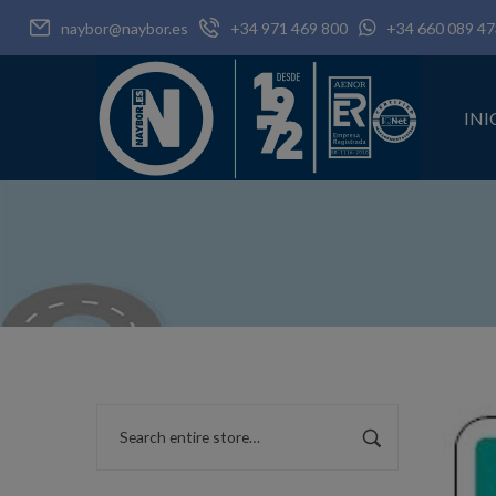
naybor@naybor.es
+34 971 469 800
+34 660 089 47
INI