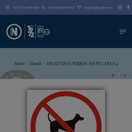
+34 971 469 800
+34 660 089 473
naybor@naybor.es
Inicio
/
Tienda
/
DISTINTIVO PERROS NO PVC DINA 4