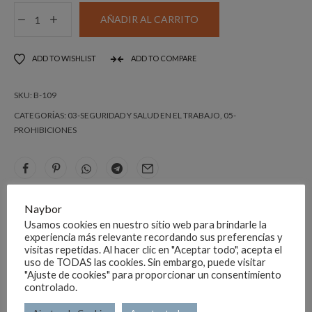
DISTINTIVO
AÑADIR AL CARRITO
PERROS
NO
ADD TO WISHLIST
ADD TO COMPARE
PVC
DINA
SKU:
B-109
4
cantidad
CATEGORÍAS:
03-SEGURIDAD Y SALUD EN EL TRABAJO
,
05-
PROHIBICIONES
DESCRIPCIÓN
Naybor
Usamos cookies en nuestro sitio web para brindarle la
experiencia más relevante recordando sus preferencias y
Se puede personalizar el texto, sería con la ref B-100.
visitas repetidas. Al hacer clic en "Aceptar todo", acepta el
uso de TODAS las cookies. Sin embargo, puede visitar
"Ajuste de cookies" para proporcionar un consentimiento
controlado.