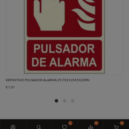
DISTINTIVO PULSADOR ALARMA 29,7X21CM EX209N
€
7.87
1
2
4
0
0
0