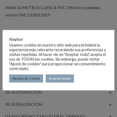
PARA 10 METROS CLASE B PVC 190 microcandelas,
norma UNE 23.003:2019
Naybor
Usamos cookies en nuestro sitio web para brindarle la
experiencia más relevante recordando sus preferencias y
visitas repetidas. Al hacer clic en "Aceptar todo", acepta el
uso de TODAS las cookies. Sin embargo, puede visitar
"Ajuste de cookies" para proporcionar un consentimiento
controlado.
Categorías del producto
Ajustes de Cookie
Aceptar todas
01-AUTOMOCIÓN
02-SEÑALIZACION
03-SEGURIDAD Y SALUD EN EL TRABAJO