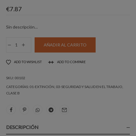
€
7.87
Sin descripción…
DISTINTIVO
AÑADIR AL CARRITO
CARRO
EXTINTOR
ADD TO WISHLIST
ADD TO COMPARE
29,7
X21CM
SKU:
00102
EX211N
cantidad
CATEGORÍAS:
01-EXTINCIÓN
,
03-SEGURIDAD Y SALUD EN EL TRABAJO
,
CLASE B
DESCRIPCIÓN