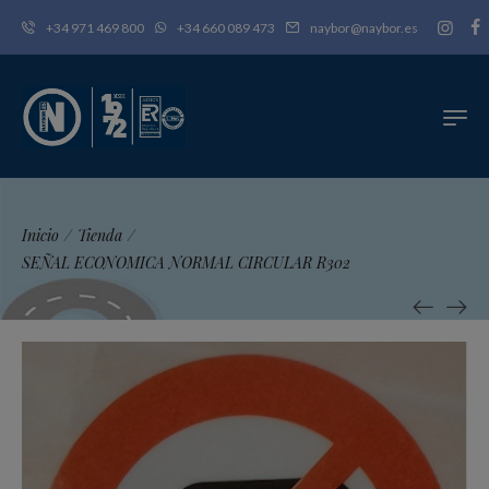
+34 971 469 800
+34 660 089 473
naybor@naybor.es
Inicio
/
Tienda
/
SEÑAL ECONOMICA NORMAL CIRCULAR R302