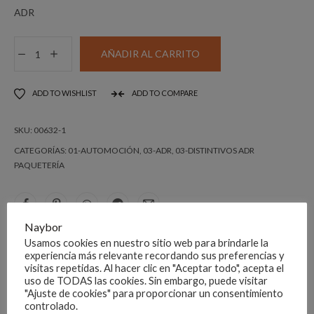
ADR
ROMBO
AÑADIR AL CARRITO
ADH
CL
ADD TO WISHLIST
ADD TO COMPARE
3.
100X100
SKU:
00632-1
SUSTANCIAS
INFLAMABLES
CATEGORÍAS:
01-AUTOMOCIÓN
,
03-ADR
,
03-DISTINTIVOS ADR
PAQUETERÍA
cantidad
Naybor
DESCRIPCIÓN
Usamos cookies en nuestro sitio web para brindarle la
experiencia más relevante recordando sus preferencias y
visitas repetidas. Al hacer clic en "Aceptar todo", acepta el
uso de TODAS las cookies. Sin embargo, puede visitar
ADR
"Ajuste de cookies" para proporcionar un consentimiento
controlado.