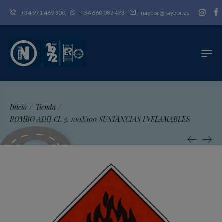
+34 971 469 800
+34 660 089 473
naybor@naybor.es
Inicio
/
Tienda
/
ROMBO ADH CL 3. 100X100 SUSTANCIAS INFLAMABLES