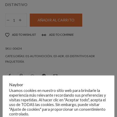
DISTINTIVO
ROMBO
AÑADIR AL CARRITO
ADH.
CL.3
ADD TO WISHLIST
ADD TO COMPARE
100
X
SKU:
00634
100
SUSTANCIAS
CATEGORÍAS:
01-AUTOMOCIÓN
,
03-ADR
,
03-DISTINTIVOS ADR
PAQUETERÍA
INFLAMABLES
cantidad
Naybor
DESCRIPCIÓN
Usamos cookies en nuestro sitio web para brindarle la
experiencia más relevante recordando sus preferencias y
visitas repetidas. Al hacer clic en "Aceptar todo", acepta el
uso de TODAS las cookies. Sin embargo, puede visitar
ADR
"Ajuste de cookies" para proporcionar un consentimiento
controlado.