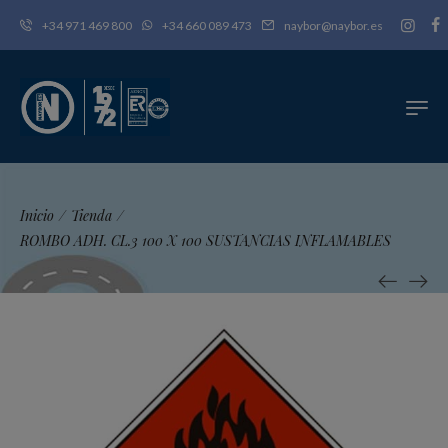
+34 971 469 800
+34 660 089 473
naybor@naybor.es
Inicio
/
Tienda
/
ROMBO ADH. CL.3 100 X 100 SUSTANCIAS INFLAMABLES