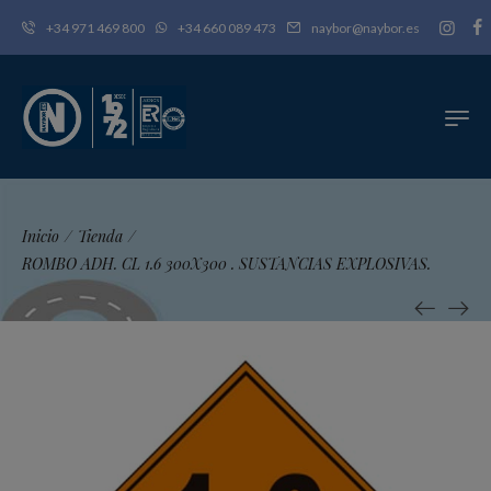
+34 971 469 800
+34 660 089 473
naybor@naybor.es
Inicio
/
Tienda
/
ROMBO ADH. CL 1.6 300X300 . SUSTANCIAS EXPLOSIVAS.