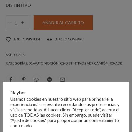
DISTINTIVO
ROMBO
AÑADIR AL CARRITO
ADH.
CL
ADD TO WISHLIST
ADD TO COMPARE
1.6
300X300
SKU:
00628
.
SUSTANCIAS
CATEGORÍAS:
01-AUTOMOCIÓN
,
02-DISTINTIVOS ADR CAMIÓN
,
03-ADR
EXPLOSIVAS.
cantidad
Naybor
DESCRIPCIÓN
Usamos cookies en nuestro sitio web para brindarle la
experiencia más relevante recordando sus preferencias y
visitas repetidas. Al hacer clic en "Aceptar todo", acepta el
ADR
uso de TODAS las cookies. Sin embargo, puede visitar
"Ajuste de cookies" para proporcionar un consentimiento
controlado.