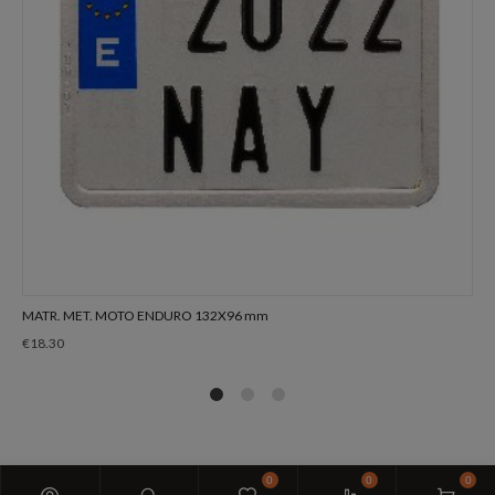
MATR. MET. MOTO ENDURO 132X96 mm
€
18.30
1
2
4
0
0
0