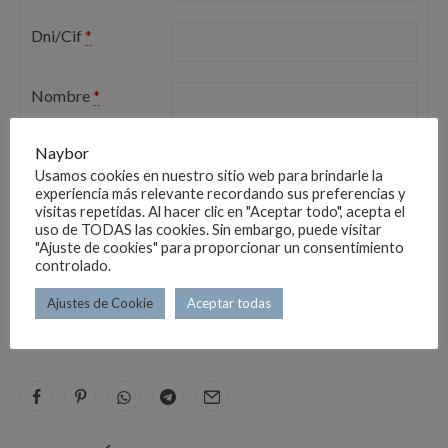
Dni/Cif
*
Nombre
*
Naybor
MATR.
Usamos cookies en nuestro sitio web para brindarle la
AÑADIR AL CARRITO
experiencia más relevante recordando sus preferencias y
ACRIL.
visitas repetidas. Al hacer clic en "Aceptar todo", acepta el
MOTO
uso de TODAS las cookies. Sin embargo, puede visitar
ADD TO WISHLIST
ADD TO COMPARE
ENDURO
"Ajuste de cookies" para proporcionar un consentimiento
controlado.
132X96
SKU:
00508
cantidad
Ajustes de Cookie
Aceptar todas
CATEGORÍAS:
01-AUTOMOCIÓN
,
01-MATRÍCULAS
,
02- ACRILICAS
,
02-
MOTO,CICLOMOTORES, ENDURO ,VMP