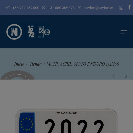
+34 971 469 800
+34 660 089 473
naybor@naybor.es
Inicio
/
Tienda
/
MATR. ACRIL. MOTO ENDURO 132X96