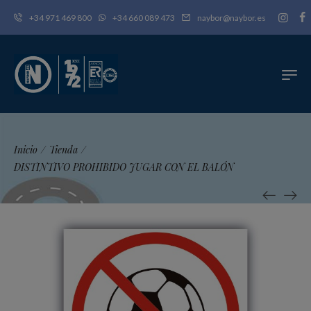
+34 971 469 800
+34 660 089 473
naybor@naybor.es
Inicio
/
Tienda
/
DISTINTIVO PROHIBIDO JUGAR CON EL BALÓN