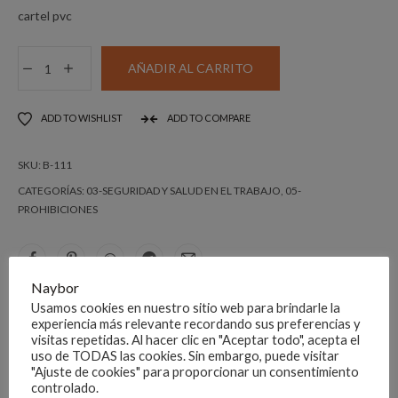
cartel pvc
DISTINTIVO
AÑADIR AL CARRITO
PROHIBIDO
JUGAR
ADD TO WISHLIST
ADD TO COMPARE
CON
EL
SKU:
B-111
BALÓN
cantidad
CATEGORÍAS:
03-SEGURIDAD Y SALUD EN EL TRABAJO
,
05-
PROHIBICIONES
Naybor
DESCRIPCIÓN
Usamos cookies en nuestro sitio web para brindarle la
experiencia más relevante recordando sus preferencias y
visitas repetidas. Al hacer clic en "Aceptar todo", acepta el
uso de TODAS las cookies. Sin embargo, puede visitar
Se puede personalizar el texto, sería con la ref B-100.
"Ajuste de cookies" para proporcionar un consentimiento
controlado.