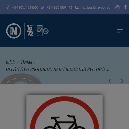
+34 971 469 800
+34 660 089 473
naybor@naybor.es
Inicio
/
Tienda
/
DISTINTIVO PROHIBIDO IR EN BICICLETA PVC DINA 4