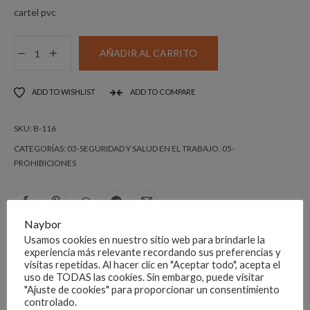
cartel pvc
DISTINTIVO
AÑADIR AL CARRITO
PROHIBIDO
IR
ADD TO WISHLIST
ADD TO COMPARE
EN
BICICLETA
SKU:
B-116
PVC
DINA
CATEGORÍAS:
03-SEGURIDAD Y SALUD EN EL TRABAJO
,
05-
PROHIBICIONES
4
cantidad
Naybor
DESCRIPCIÓN
Usamos cookies en nuestro sitio web para brindarle la
experiencia más relevante recordando sus preferencias y
visitas repetidas. Al hacer clic en "Aceptar todo", acepta el
uso de TODAS las cookies. Sin embargo, puede visitar
Se puede personalizar el texto, sería con la ref B-100.
"Ajuste de cookies" para proporcionar un consentimiento
controlado.