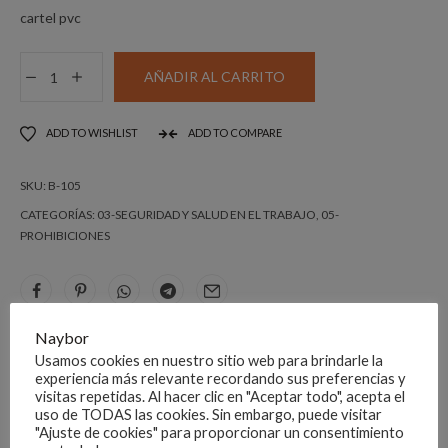
cartel pvc
DISTINTIVO
AÑADIR AL CARRITO
PROHIBIDO
DEPOSITAR
ADD TO WISHLIST
ADD TO COMPARE
MATERIALES
cantidad
SKU:
B-105
CATEGORÍAS:
03-SEGURIDAD Y SALUD EN EL TRABAJO
,
05-
PROHIBICIONES
Naybor
DESCRIPCIÓN
Usamos cookies en nuestro sitio web para brindarle la
experiencia más relevante recordando sus preferencias y
visitas repetidas. Al hacer clic en "Aceptar todo", acepta el
MANTENER LIBRE EL PASO.
uso de TODAS las cookies. Sin embargo, puede visitar
PVC DINA 4
"Ajuste de cookies" para proporcionar un consentimiento