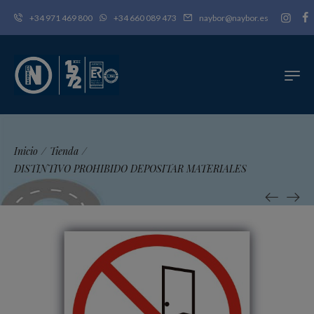
+34 971 469 800
+34 660 089 473
naybor@naybor.es
Inicio
/
Tienda
/
DISTINTIVO PROHIBIDO DEPOSITAR MATERIALES