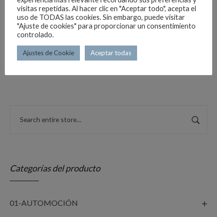
EX207N
visitas repetidas. Al hacer clic en "Aceptar todo", acepta el
uso de TODAS las cookies. Sin embargo, puede visitar
Información general:
"Ajuste de cookies" para proporcionar un consentimiento
Señales fotoluminiscente PVC clase B 190 mcd, acorde a
controlado.
UNE 23.033-23035-4 y RIPCI / RSCIEI.
Ajustes de Cookie
Aceptar todas
Ref para 10 metros.
Categorías del producto
01-AUTOMOCIÓN