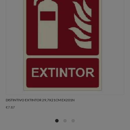
DISTINTIVO EXTINTOR 29,7X21CM EX201N
€
7.87
1
2
4