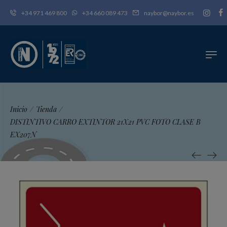
+34 971 469 800
+34 660 089 473
naybor@naybor.es
Inicio
/
Tienda
/
DISTINTIVO CARRO EXTINTOR 21X21 PVC FOTO CLASE B
EX207N