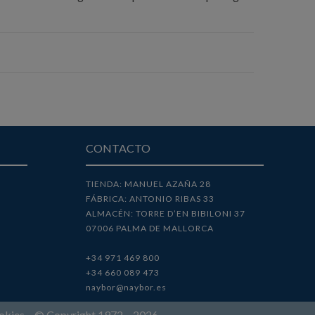
CONTACTO
TIENDA: MANUEL AZAÑA 28
FÁBRICA: ANTONIO RIBAS 33
ALMACÉN: TORRE D’EN BIBILONI 37
07006 PALMA DE MALLORCA
+34 971 469 800
+34 660 089 473
naybor@naybor.es
okies
– © Copyright 1972 –
2026