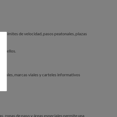
ón, límites de velocidad, pasos peatonales, plazas
tropellos.
ticales, marcas viales y carteles informativos
s, zonas de paso y áreas especiales permite una