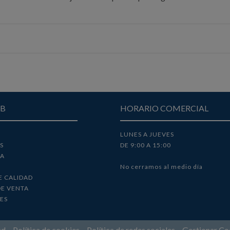
EB
HORARIO COMERCIAL
LUNES A JUEVES
S
DE 9:00 A 15:00
DA
No cerramos al medio día
E CALIDAD
DE VENTA
ES
dad
–
Política de cookies
–
Política de redes sociales
–
Gestionar Co