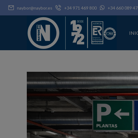
naybor@naybor.es
+34 971 469 800
+34 660 089 47
INI