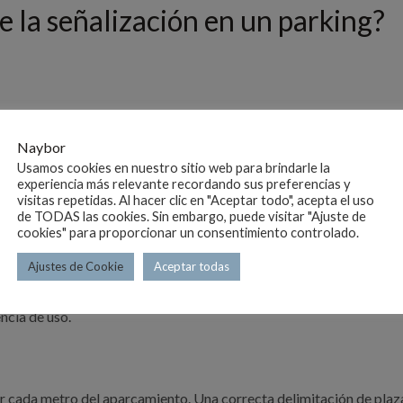
e la señalización en un parking?
 y situaciones de peligro. Las indicaciones de sentido de circulaci
ales para que conductores y peatones se muevan con seguridad.
Naybor
Usamos cookies en nuestro sitio web para brindarle la
 incorrectas, los cruces peligrosos y la posibilidad de golpes o a
experiencia más relevante recordando sus preferencias y
visitas repetidas. Al hacer clic en "Aceptar todo", acepta el uso
de TODAS las cookies. Sin embargo, puede visitar "Ajuste de
cookies" para proporcionar un consentimiento controlado.
 circulen de manera más ordenada y eficiente. Flechas, señales ver
Ajustes de Cookie
Aceptar todas
s y plazas disponibles de forma rápida y clara.
ncia de uso.
r cada metro del aparcamiento. Una correcta delimitación de plaza